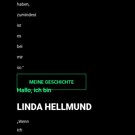
haben,
zumindest
ist
es
bei
mir
so.“
MEINE GESCHICHTE
Hallo, ich bin
LINDA HELLMUND
„Wenn
ich