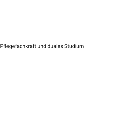
Cecile Kriegel
Pflegefachkraft und duales Studium
Zum Interview