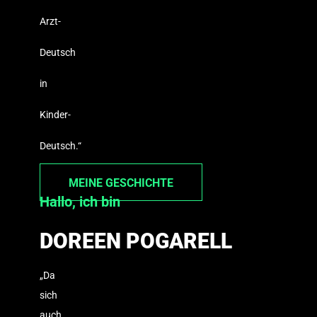
Arzt-
Deutsch
in
Kinder-
Deutsch.“
MEINE GESCHICHTE
Hallo, ich bin
DOREEN POGARELL
„Da
sich
auch