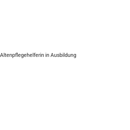
Eveline Neumann
Altenpflegehelferin in Ausbildung
Zum Interview