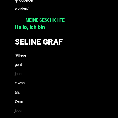
genommen
worden."
MEINE GESCHICHTE
Hallo, ich bin
SELINE GRAF
"Pflege
geht
jeden
etwas
an.
Denn
jeder