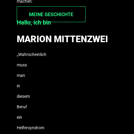
machen."
MEINE GESCHICHTE
Hallo, ich bin
MARION MITTENZWEI
„Wahrscheinlich
muss
man
in
diesem
Beruf
ein
Helfersyndrom