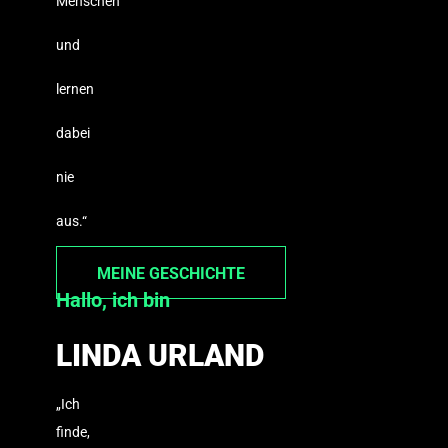
Menschen
und
lernen
dabei
nie
aus.“
MEINE GESCHICHTE
Hallo, ich bin
LINDA URLAND
„Ich
finde,