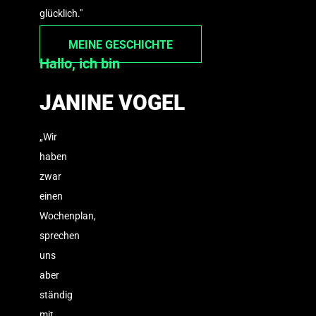
glücklich."
MEINE GESCHICHTE
Hallo, ich bin
JANINE VOGEL
„Wir
haben
zwar
einen
Wochenplan,
sprechen
uns
aber
ständig
mit