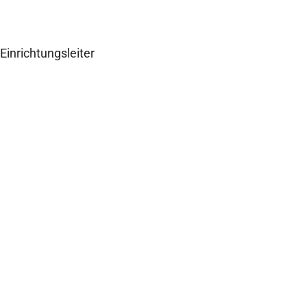
René Überschär
Einrichtungsleiter
Zum Interview