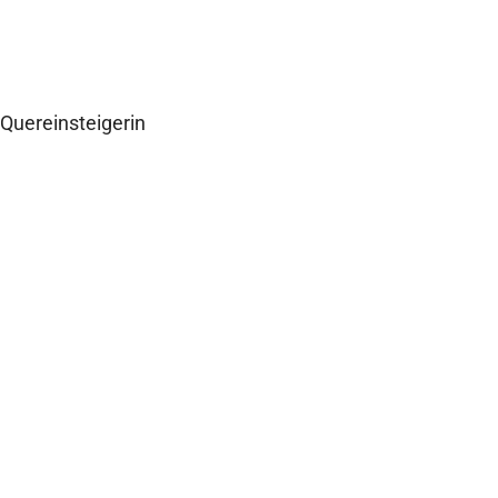
Katy Konietzny
Quereinsteigerin
Zum Interview