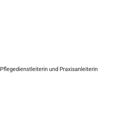
Stefanie Neumann
Pflegedienstleiterin und Praxisanleiterin
Zum Interview