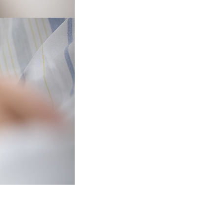
lvertretende Stationsleitung und 
Görlitz.